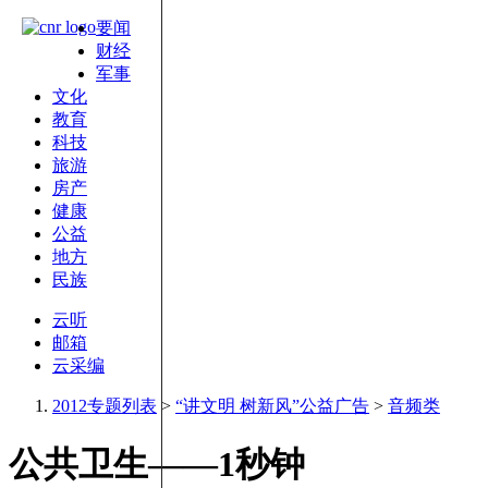
要闻
财经
军事
文化
教育
科技
旅游
房产
健康
公益
地方
民族
云听
邮箱
云采编
2012专题列表
>
“讲文明 树新风”公益广告
>
音频类
公共卫生——1秒钟