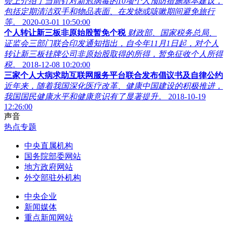
会上介绍了当前针对新冠病毒的10项个人预防措施基本建议，
包括定期清洁双手和物品表面、在发烧或咳嗽期间避免旅行
等。
2020-03-01 10:50:00
个人转让新三板非原始股暂免个税
财政部、国家税务总局、
证监会三部门联合印发通知指出，自今年11月1日起，对个人
转让新三板挂牌公司非原始股取得的所得，暂免征收个人所得
税。
2018-12-08 10:20:00
三家个人大病求助互联网服务平台联合发布倡议书及自律公约
近年来，随着我国深化医疗改革、健康中国建设的积极推进，
我国国民健康水平和健康意识有了显著提升。
2018-10-19
12:26:00
声音
热点专题
中央直属机构
国务院部委网站
地方政府网站
外交部驻外机构
中央企业
新闻媒体
重点新闻网站