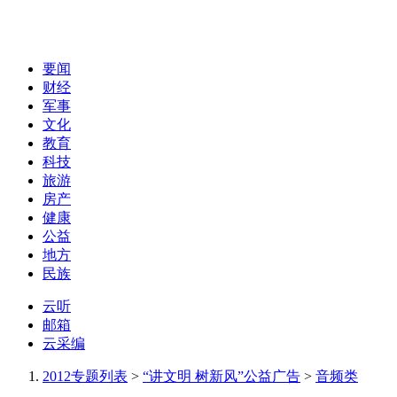
要闻
财经
军事
文化
教育
科技
旅游
房产
健康
公益
地方
民族
云听
邮箱
云采编
2012专题列表
>
“讲文明 树新风”公益广告
>
音频类