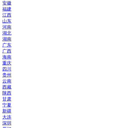
安徽
福建
江西
山东
河南
湖北
湖南
广东
广西
海南
重庆
四川
贵州
云南
西藏
陕西
甘肃
宁夏
新疆
大连
深圳