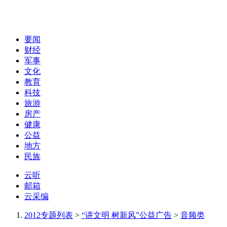
要闻
财经
军事
文化
教育
科技
旅游
房产
健康
公益
地方
民族
云听
邮箱
云采编
2012专题列表
>
“讲文明 树新风”公益广告
>
音频类