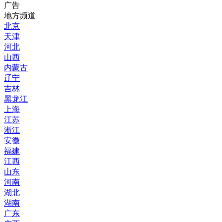
广告
地方频道
北京
天津
河北
山西
内蒙古
辽宁
吉林
黑龙江
上海
江苏
淅江
安徽
福建
江西
山东
河南
湖北
湖南
广东