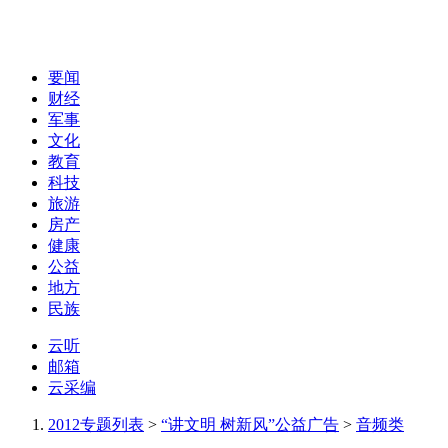
要闻
财经
军事
文化
教育
科技
旅游
房产
健康
公益
地方
民族
云听
邮箱
云采编
2012专题列表
>
“讲文明 树新风”公益广告
>
音频类