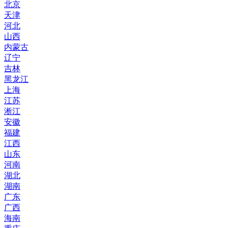
北京
天津
河北
山西
内蒙古
辽宁
吉林
黑龙江
上海
江苏
淅江
安徽
福建
江西
山东
河南
湖北
湖南
广东
广西
海南