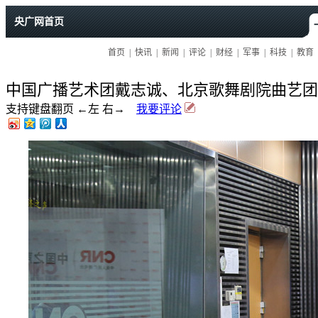
中国广播艺术团戴志诚、北京歌舞剧院曲艺团
支持键盘翻页 ←左 右→
我要评论