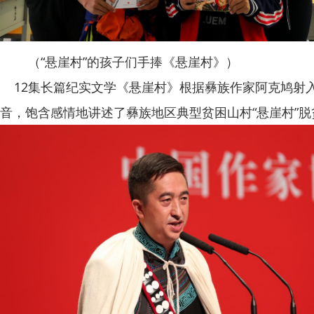
（“悬崖村”的孩子们手捧《悬崖村》）
12
集长篇纪实文学《悬崖村》根据彝族作家阿克鸠射
音，饱含感情地讲述了彝族地区典型贫困山村“悬崖村”