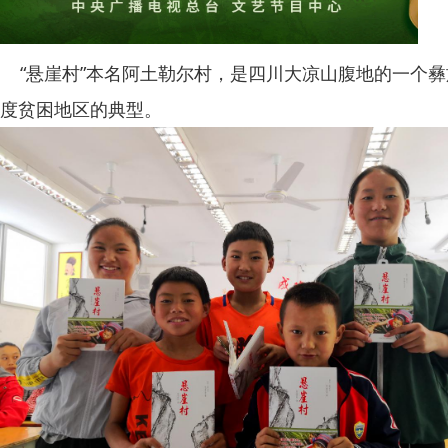
“悬崖村”本名阿土勒尔村，是四川大凉山腹地的一个彝
度贫困地区的典型。