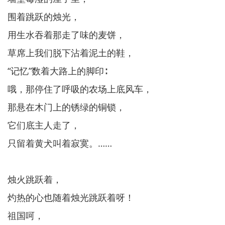
围着跳跃的烛光，
用生水吞着那走了味的麦饼，
草席上我们脱下沾着泥土的鞋，
“记忆”数着大路上的脚印∶
哦，那停住了呼吸的农场上底风车，
那悬在木门上的锈绿的铜锁，
它们底主人走了，
只留着黄犬叫着寂寞。……
烛火跳跃着，
灼热的心也随着烛光跳跃着呀！
祖国呵，