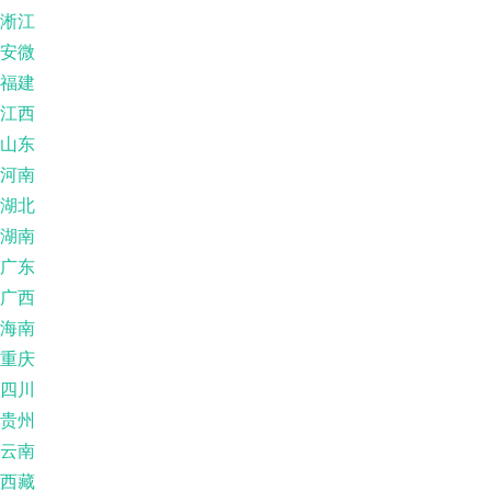
淅江
安微
福建
江西
山东
河南
湖北
湖南
广东
广西
海南
重庆
四川
贵州
云南
西藏