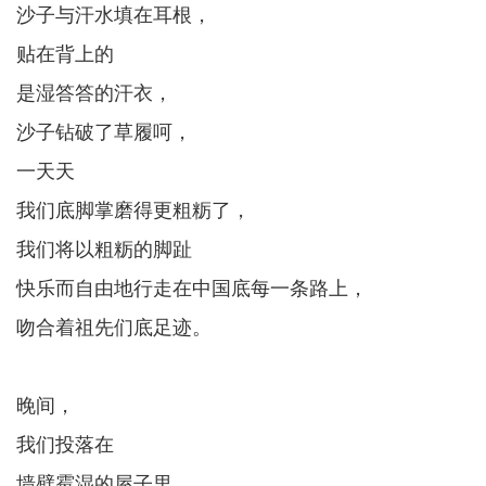
沙子与汗水填在耳根，
贴在背上的
是湿答答的汗衣，
沙子钻破了草履呵，
一天天
我们底脚掌磨得更粗粝了，
我们将以粗粝的脚趾
快乐而自由地行走在中国底每一条路上，
吻合着祖先们底足迹。
晚间，
我们投落在
墙壁霉湿的屋子里，