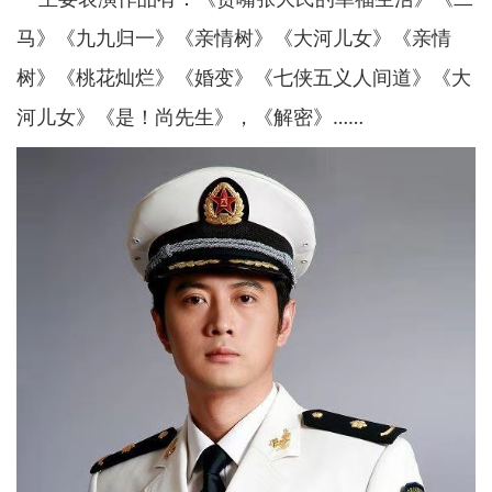
马》《九九归一》《亲情树》《大河儿女》《亲情
树》《桃花灿烂》《婚变》《七侠五义人间道》《大
河儿女》《是！尚先生》，《解密》……