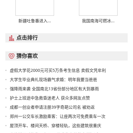
新疆吐鲁番进入...
我国南海可燃冰...
点击排行

猜你喜欢

虚假大学花2000元可买5万条考生信息 卖假文凭牟利
大学生毕业典礼现场霸气求婚：明年我要当爸爸
强降雨来袭 全国南北13省份部分地区有大到暴雨
护士上班途中急救昏迷老人 获众多网友点赞
成都一创业者申请注册39字奇葩公司名 被劝返
郑州一公交车长激励乘客：让座两次可免费乘车一次
屋顶开车、楼间天桥、穿楼轻轨，这些建筑很重庆