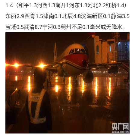
1.4（和平1.3河西1.3南开1河东1.3河北2.2红桥1.4）
东丽2.9西青1.5津南0.1北辰4.8滨海新区0.1静海3.5
宝坻0.5武清8.7宁河0.3蓟州不足0.1毫米或无降水。