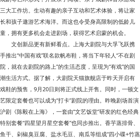
三大工作坊。生动有趣的亲子互动和艺术体验，将让家
长和孩子遨游艺术海洋。而这也令受身高限制的低龄儿
童，拥有更多机会走进剧场，获得艺术启蒙的机会。
文创新品更有新鲜看点。上海大剧院与大孚飞跃携
手推出“中国有戏”联名款帆布鞋，将当下年轻人“不在剧
院，就在去剧院的路上”的生活态度，呈现为“有戏”的国
潮生活方式。据了解，大剧院天猫旗舰店于昨天开启有
戏鞋的预售，9月20日则将正式线上开售。同时，一顿文
艺限定套餐也可以成为“打卡”剧院的理由。昨晚剧场首演
沪剧《陈毅在上海》，一套由“文艺饭堂”研发的红色经典
特别套餐“四星望月星空套餐”也同步推出。香芋蒸排骨、
鱼干、剁椒臭豆腐、盐水毛豆、南瓜等组成“四小碟+竹蒸