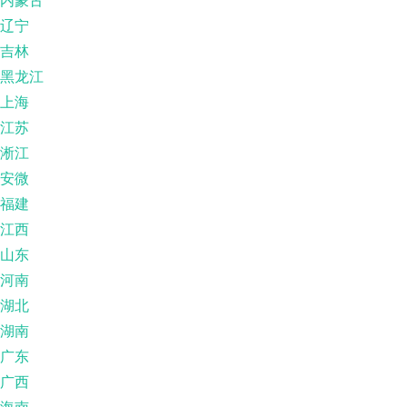
内蒙古
辽宁
吉林
黑龙江
上海
江苏
淅江
安微
福建
江西
山东
河南
湖北
湖南
广东
广西