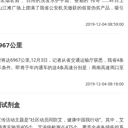
“名烟名酒”、日用的洗发水护手霜、整箱的“伟哥”……昨日上
山江滩广场上摆满了我省公安机关缴获的假冒伪劣产品，吸引
观。建立举报渠道、落实奖励办法，激发广大群众参与食药环
积极性，共同维护食药安全、知识产权和生态环境。
2019-12-04 08:59:00
67公里
达6967公里,12月3日，记者从省交通运输厅获悉，我省4条
车条件。即将于年内通车的这4条高速分别是：商南高速周口至
源至豫晋省界段、台辉高速台前至范县段。
2019-12-04 08:18:00
测试剂盒
国宣传活动主题是“社区动员同防艾，健康中国我行动”。其中，艾
筛查实验室405个、艾滋病检测点475个，覆盖全省各级疾控系