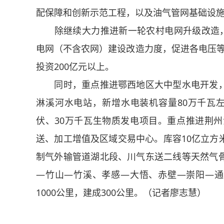
配保障和创新示范工程，以及油气管网基础设施
除继续大力推进新一轮农村电网升级改造，城
电网（不含农网）建设改造力度，促进各电压等级
投资200亿元以上。
同时，重点推进鄂西地区大中型水电开发，
淋溪河水电站，新增水电装机容量80万千瓦左右
伏、30万千瓦生物质发电项目。重点推进荆
送、加工增值及区域交易中心。库容10亿立方
制气外输管道湖北段、川气东送二线等天然气
—竹山—竹溪、孝感—大悟、赤壁—崇阳—通
1000公里，建成300公里。（记者廖志慧）