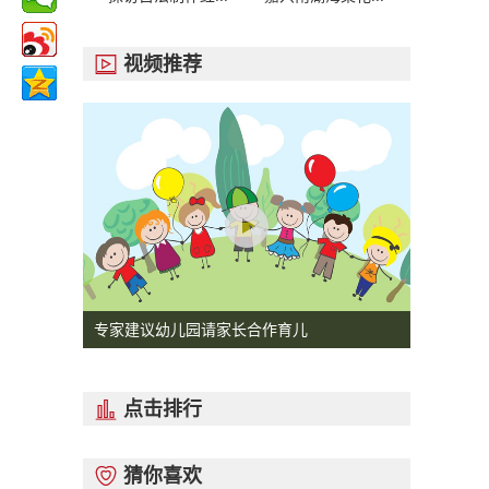
视频推荐

专家建议幼儿园请家长合作育儿
点击排行

猜你喜欢
