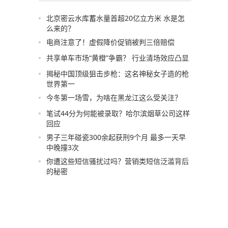
北京密云水库蓄水量首超20亿立方米 水是怎
么来的？
电商注意了！虚假降价促销被判三倍赔偿
共享单车市场“黄橙”争霸？ 行业清场效应凸显
揭秘中国顶级狙击步枪：这名神秘女子造的枪
世界第一
今冬第一场雪，为啥在黑龙江这么受关注？
笔试44分为何能被录取？哈尔滨烟草公司这样
回应
男子三年碰瓷300余起获刑9个月 最多一天早
中晚撞3次
你遭这些短信骚扰过吗？营销类短信泛滥背后
的秘密