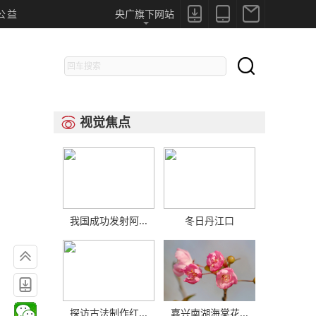



公益
央广旗下网站

视觉焦点

我国成功发射阿...
冬日丹江口


探访古法制作红...
嘉兴南湖海棠花...