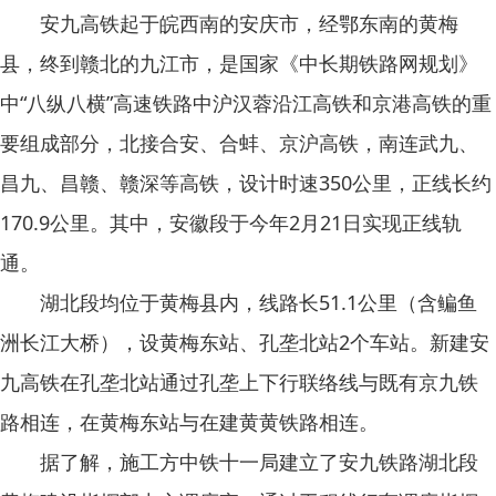
安九高铁起于皖西南的安庆市，经鄂东南的黄梅
县，终到赣北的九江市，是国家《中长期铁路网规划》
中“八纵八横”高速铁路中沪汉蓉沿江高铁和京港高铁的重
要组成部分，北接合安、合蚌、京沪高铁，南连武九、
昌九、昌赣、赣深等高铁，设计时速350公里，正线长约
170.9公里。其中，安徽段于今年2月21日实现正线轨
通。
湖北段均位于黄梅县内，线路长51.1公里（含鳊鱼
洲长江大桥），设黄梅东站、孔垄北站2个车站。新建安
九高铁在孔垄北站通过孔垄上下行联络线与既有京九铁
路相连，在黄梅东站与在建黄黄铁路相连。
据了解，施工方中铁十一局建立了安九铁路湖北段