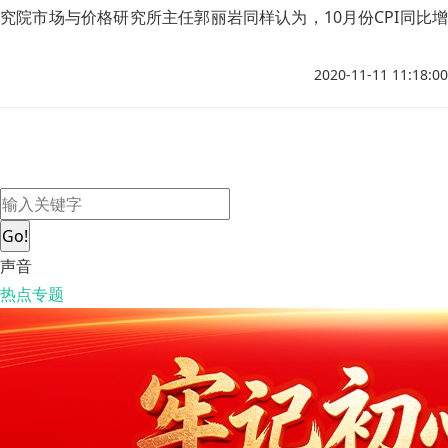
究院市场与价格研究所主任郭丽岩同样认为，10月份CPI同比增
幅与上月相比明显收窄，主要是受翘尾因素影响。刘学智表示，
10月份CPI同比涨幅明显走低，符合此前判断，主要是由于猪肉
2020-11-11 11:18:00
价格下降带动食品价格涨幅回落。
Go!
声音
热点专题