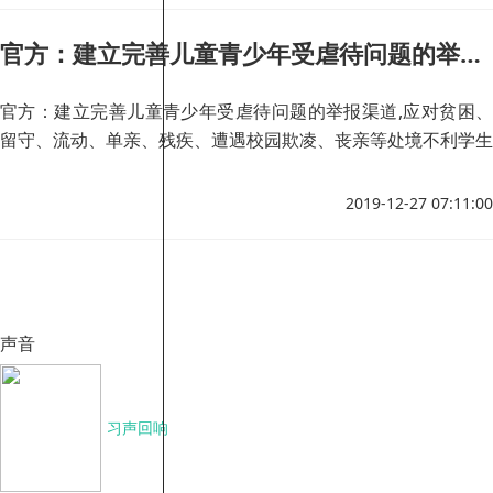
官方：建立完善儿童青少年受虐待问题的举报渠道
官方：建立完善儿童青少年受虐待问题的举报渠道,应对贫困、
留守、流动、单亲、残疾、遭遇校园欺凌、丧亲等处境不利学生
给予重点关爱，必要时开展心理干预。方案提出目标，各级各类
学校建立心理服务平台或依托校医等人员开展学生心理健康服
2019-12-27 07:11:00
务，学前教育、特殊教育机构要配备专兼职心理健康教育教师。
声音
习声回响