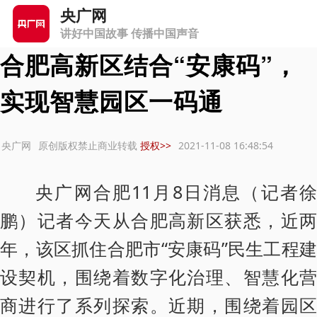
首页
>
安徽频道
>
江淮风采
央广网
讲好中国故事 传播中国声音
合肥高新区结合“安康码”，
实现智慧园区一码通
：央广网
原创版权禁止商业转载
授权>>
2021-11-08 16:48:54
央广网合肥11月8日消息（记者徐
鹏）记者今天从合肥高新区获悉，近两
年，该区抓住合肥市“安康码”民生工程建
设契机，围绕着数字化治理、智慧化营
商进行了系列探索。近期，围绕着园区