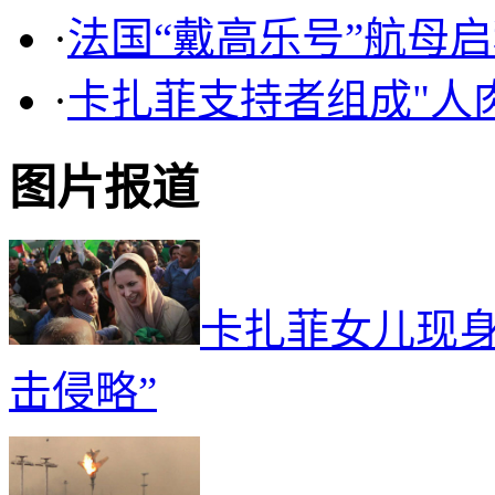
·
法国“戴高乐号”航母
·
卡扎菲支持者组成"人
图片报道
卡扎菲女儿现身
击侵略”