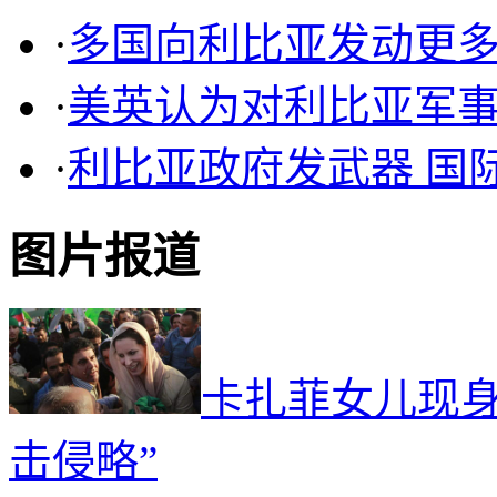
·
多国向利比亚发动更多
·
美英认为对利比亚军
·
利比亚政府发武器 国
图片报道
卡扎菲女儿现身
击侵略”