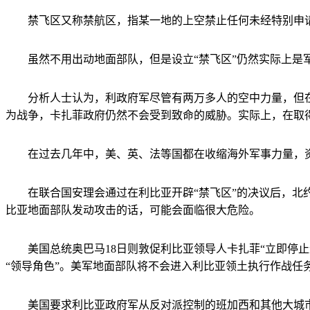
禁飞区又称禁航区，指某一地的上空禁止任何未经特别申请
虽然不用出动地面部队，但是设立“禁飞区”仍然实际上是
分析人士认为，利政府军尽管有两万多人的空中力量，但在
为战争，卡扎菲政府仍然不会受到致命的威胁。实际上，在取得
在过去几年中，美、英、法等国都在收缩海外军事力量，资
在联合国安理会通过在利比亚开辟“禁飞区”的决议后，北约
比亚地面部队发动攻击的话，可能会面临很大危险。
美国总统奥巴马18日则敦促利比亚领导人卡扎菲“立即停止
“领导角色”。美军地面部队将不会进入利比亚领土执行作战任
美国要求利比亚政府军从反对派控制的班加西和其他大城市