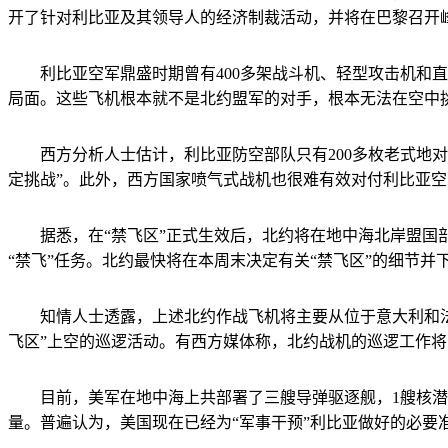
开了针对利比亚及其领导人的经济制裁活动，并将在巴黎召开
利比亚空军鼎盛时期曾有400多架战斗机、轻型攻击机和直升机
局面。这些飞机根本就不是北约盟军的对手，根本无法在空中挑
西方分析人士估计，利比亚防空部队只有200多枚老式地对
定挑战”。此外，西方国家喷气式战机也很难有效对付利比亚
据悉，在“禁飞区”正式生效后，北约将在地中海北岸盟国部
“禁飞”任务。北约最快将在本周末决定有关“禁飞区”的细节并
知情人士透露，上述北约作战飞机将主要从位于意大利和法国
飞区”上空的巡逻活动。有西方媒体称，北约战机的巡逻工作将
目前，美军在地中海上共部署了三艘导弹驱逐舰，1艘核潜艇
量。普遍认为，美国现在已经为“军事干预”利比亚做好的必要