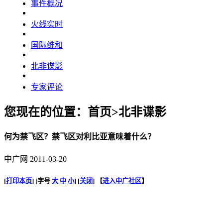
事件概况
火线实时
国际维和
北非谍影
专家评论
您现在的位置：首页>北非谍影
何为禁飞区？禁飞区对利比亚意味着什么？
中广网 2011-03-20
[
打印本页
] [字号
大
中
小
] [
关闭
] 【
进入中广社区
】