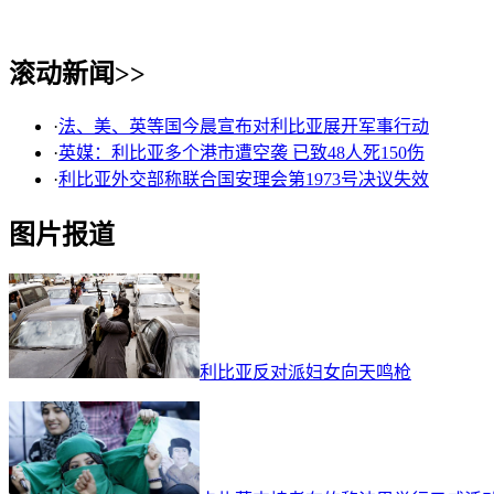
滚动新闻>>
·
法、美、英等国今晨宣布对利比亚展开军事行动
·
英媒：利比亚多个港市遭空袭 已致48人死150伤
·
利比亚外交部称联合国安理会第1973号决议失效
图片报道
利比亚反对派妇女向天鸣枪