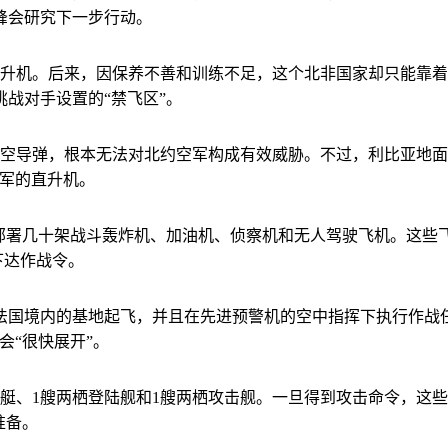
峰会研究下一步行动。
。后来，因保养不善和训练不足，这个北非国家却只能靠着几十架
战对手设置的“禁飞区”。
空导弹，根本无法对北约空军构成有效威胁。不过，利比亚地面
空军的直升机。
署几十架战斗轰炸机、加油机、侦察机和无人驾驶飞机。这些
下达作战令。
境内的基地起飞，并且在先进预警机的空中指挥下执行作战任
会“很快展开”。
、1艘两栖登陆舰和1艘两栖攻击舰。一旦得到攻击命令，这些
准备。