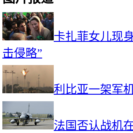
卡扎菲女儿现身
击侵略”
利比亚一架军
法国否认战机