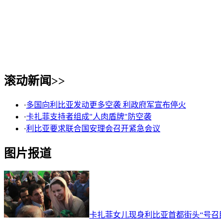
滚动新闻>>
·
多国向利比亚发动更多空袭 利政府军宣布停火
·
卡扎菲支持者组成"人肉盾牌"防空袭
·
利比亚要求联合国安理会召开紧急会议
图片报道
卡扎菲女儿现身利比亚首都街头“号召