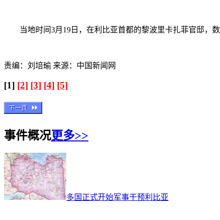
当地时间3月19日，在利比亚首都的黎波里卡扎菲官邸，数
责编：刘培瑜 来源：中国新闻网
[1]
[2]
[3]
[4]
[5]
事件概况
更多>>
多国正式开始军事干预利比亚