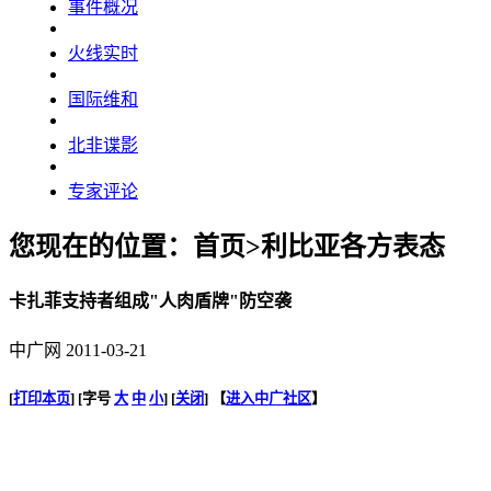
事件概况
火线实时
国际维和
北非谍影
专家评论
您现在的位置：首页>利比亚各方表态
卡扎菲支持者组成"人肉盾牌"防空袭
中广网 2011-03-21
[
打印本页
] [字号
大
中
小
] [
关闭
] 【
进入中广社区
】