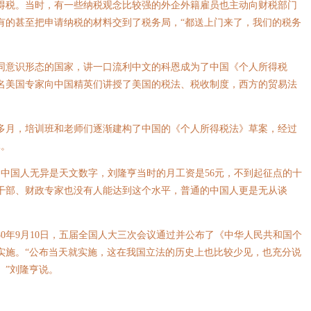
得税。当时，有一些纳税观念比较强的外企外籍雇员也主动向财税部门
有的甚至把申请纳税的材料交到了税务局，“都送上门来了，我们的税务
意识形态的国家，讲一口流利中文的科恩成为了中国《个人所得税
名美国专家向中国精英们讲授了美国的税法、税收制度，西方的贸易法
月，培训班和老师们逐渐建构了中国的《个人所得税法》草案，经过
元。
中国人无异是天文数字，刘隆亨当时的月工资是56元，不到起征点的十
层干部、财政专家也没有人能达到这个水平，普通的中国人更是无从谈
0年9月10日，五届全国人大三次会议通过并公布了《中华人民共和国个
实施。“公布当天就实施，这在我国立法的历史上也比较少见，也充分说
。”刘隆亨说。