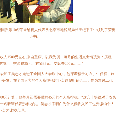
、唐国强等10名荣誉纳税人代表从北京市地税局局长王纪平手中领到了荣誉
证书。
入1500元左右,来自重庆。以我为例，每月的生活支出情况为：房租
费70元、交通费35元、衣物85元、交际费200元……”
岁的农民工吴志才走进了全国人大会议中心，他穿着格子衬衣、牛仔裤、旅
下头发。在全国人大的个人所得税起征点调整听证会上，作为农民工代
0元计算，他每月还需要缴纳45元的个人所得税。“这几十块钱对于农民
另一名听证代表形象地说。吴志才不明白为什么低收入民工也要缴纳个人
起征点才比较合理。