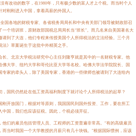
没有改动的数字，在1980年，只有极少数的富人才上个税。而当时个人
针对刚刚进入中国，拿着高薪的外国人。
来自全国各地的财税专家、各省税务局局长和中央有关部门领导被财政部召
了一个培训班，原财政部国税总局局长当“班长”。而几名来自美国著名大
邀请到了大连，他们专程来传授美国个人所得税法的立法经验。三个月
税法》草案诞生于这批中外精英之手。
长、北京大学税法研究中心主任刘隆亨就是其中的一名财税专家。他
哈佛大学、纽约大学和哥伦比亚大学等名校。哈佛大学法学院院长、国
国专家的牵头人，除了美国专家，香港的一些律师也被请到了大连给内
，国民仍然处在低工资高福利制度下就讨论个人所得税法的起草？
国刚开放国门，根据对等原则，我国国民到国外投资、工作，要在所工
入中国，我们也应该征税。因此，个税必须开征。
们的雇员包括管理人员、工程师的工资普遍非常高。“有的高级雇员
，而当时我国一个大学教授的月薪只有几十块钱。”根据国际惯例，应该