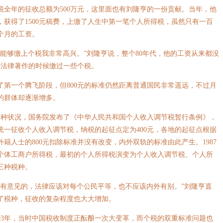
税全年的征收总额为500万元，这里面也有刘隆亨的一份贡献。当年，他
获得了1500元稿费，上缴了人生中第一笔个人所得税，虽然只有一百
个月的工资。
够缴上个税我非常高兴。”刘隆亨说，整个80年代，他的工资从来都没
本法律著作的时候缴过一些个税。
第一个腾飞阶段，但800元的标准仍然距离普通国民非常遥远，不过月
下的群体却逐渐增多。
这种状况，国务院发布了《中华人民共和国个人收入调节税暂行条例》，
统一征收个人收入调节税，纳税的起征点定为400元，各地的起征点根据
籍人士的800元扣除标准并没有改变，内外双轨的标准由此产生。1987
个体工商户所得税，最初的个人所得税演变为个人收入调节税、个人所
三种税种。
意见的，法律应该对每个公民平等，也不应该内外有别。”刘隆亨直
了税种，征收的复杂程度也大大增加。
3年，当时中国税收制度正酝酿一次大变革，而个税的双重标准问题也