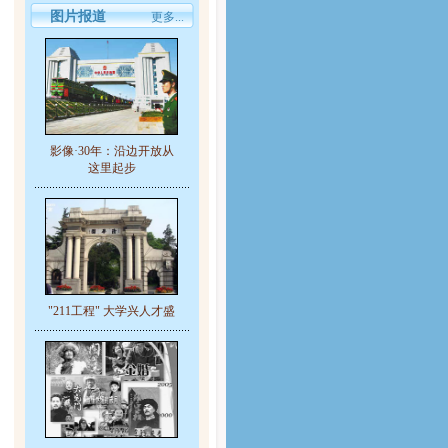
图片报道
更多...
影像·30年：沿边开放从
这里起步
"211工程" 大学兴人才盛