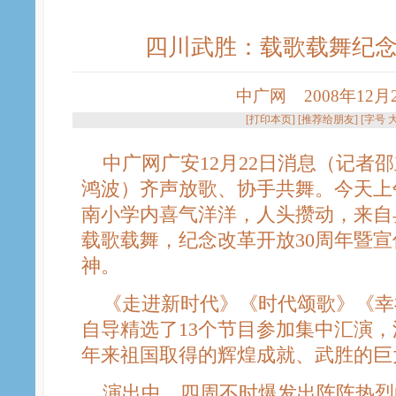
四川武胜：载歌载舞纪念
中广网 2008年12月22
[
打印本页
] [
推荐给朋友
] [字号
中广网广安12月22日消息（记者邵
鸿波）齐声放歌、协手共舞。今天上
南小学内喜气洋洋，人头攒动，来自
载歌载舞，纪念改革开放30周年暨
神。
《走进新时代》《时代颂歌》《幸
自导精选了13个节目参加集中汇演，
年来祖国取得的辉煌成就、武胜的巨
演出中，四周不时爆发出阵阵热烈的