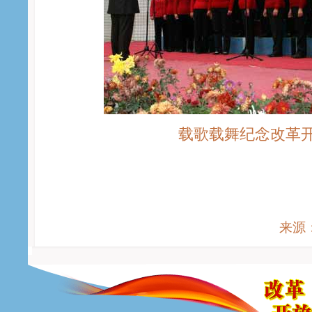
载歌载舞纪念改革开
来源