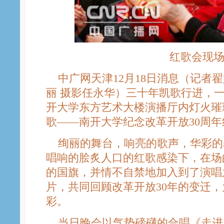
红歌会现场
中广网天津12月18日消息（记者翟
丽 摄影任永华）三十年凯歌行进，
开大学东方艺术大楼演播厅内灯火璀璨
歌——南开大学纪念改革开放30周年
绚丽的舞台，响亮的歌声，华彩的
唱响的脍炙人口的红歌感染下，在场
的国旗，并情不自禁地加入到了演唱
片，共同回顾改革开放30年的变迁
彩。
当日晚会以气势磅礴的合唱《走进