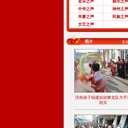
音乐之声
都市之
中华之声
神州之
华夏之声
民族之
文艺之声
图片
更多.
济南孩子组建娃娃舞龙队为节
助兴