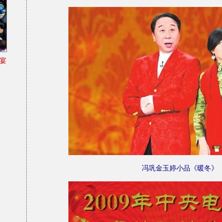
宴
冯巩金玉婷小品《暖冬》