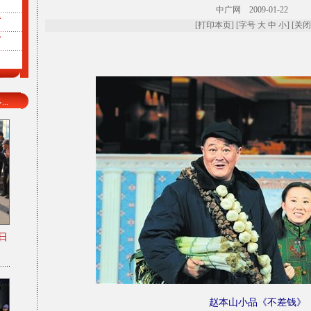
声
中广网 2009-01-22
声
[
打印本页
] [字号
大
中
小
] [
关闭
声
..
日
赵本山小品《不差钱》