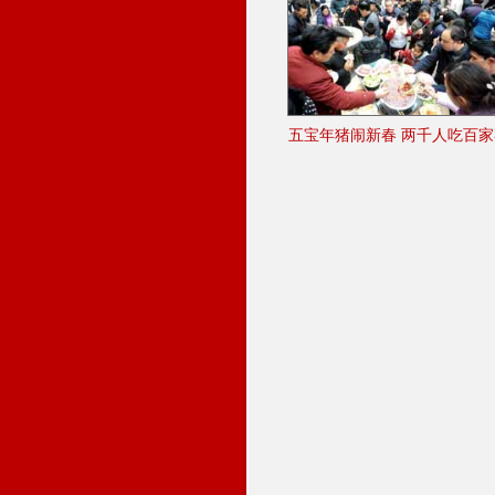
五宝年猪闹新春 两千人吃百家