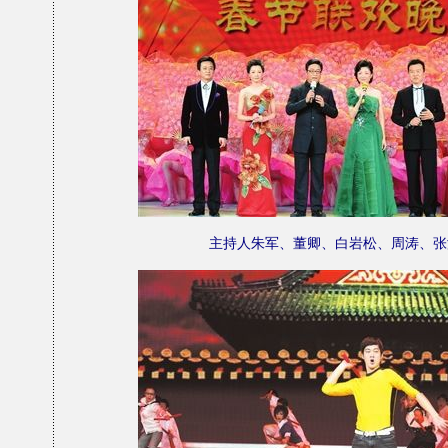
主持人朱军、董卿、白岩松、周涛、张