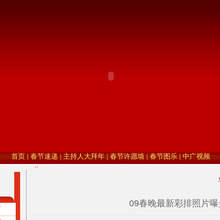
09春晚最新彩排照片曝
声