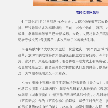
农民歌唱家飙歌
中广网北京1月22日消息 迄今为止，央视2009年春节联欢
排。经过导演组多次精雕细刻，目前，40余个歌曲、舞蹈、
戏曲、器乐演奏等节目已全部成形。今晚，央视将首次用高
记者守候央视1号演播厅，多次目睹了09春晚大彩排。
09春晚以“中华大联欢”为主题，抗震救灾、“两个奥运”和
改革开放30年的成就将作为整台晚会的主线贯穿始终。今年
涛、张泽群、朱迅担任主持，晚会将在串联方式上有所突破
会更加轻松活泼。由奥运开幕式制作团队打造的舞美，以高
念，为本届春晚增添又一大看点。
久未在春晚上亮相的歌手毛阿敏将带来新作《天之大》，
伦将联袂演唱《本草纲目》;舞蹈作品既有古典唯美的《蝶恋
体舞蹈《城市变奏曲》;相声作品回归经典和传统，小品以老
《五官新说》作为《五官争功》的延续，赋予了时代气息，
的形式展示传统曲艺的魅力，赵本山、毕福剑领衔小沈阳、