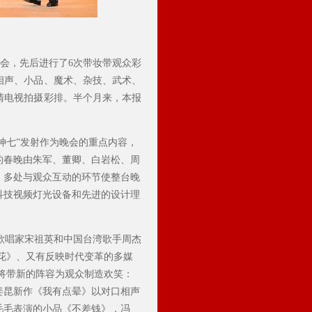
晚会，先后进行了6次带妆带观众彩
相声、小品、魔术、杂技、武术、
清电视拍摄彩排。半个月来，本报
“神七”发射作为晚会的重点内容，
的春晚由朱军、董卿、白岩松、周
，多处与观众互动的环节使整台晚
科技视频灯光设备和先进的设计理
歌唱家宋祖英和中国台湾歌手周杰
花》、又有反映时代变革的多媒
将带新的阵容为观众制造欢笑：
姜昆新作《我有点晕》以对口相声
毛毛表演的小品《不差钱》，冯