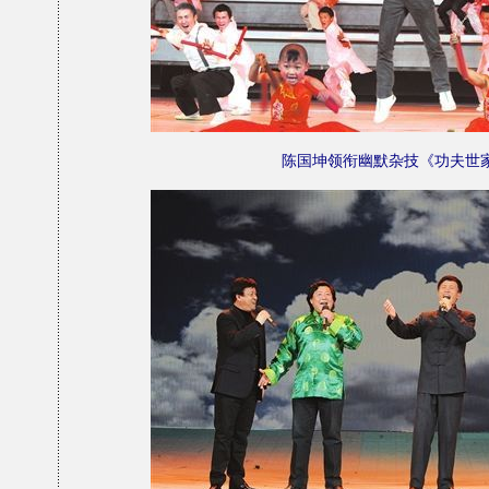
陈国坤领衔幽默杂技《功夫世