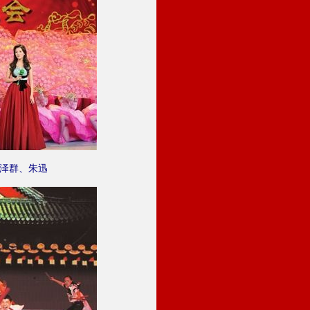
泽群、朱迅