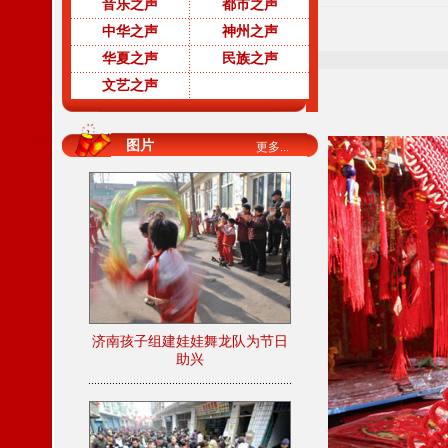
音乐之声
都市之声
中华之声
神州之声
华夏之声
民族之声
文艺之声
图片
更多...
济南孩子组建娃娃舞龙队为节日
助兴