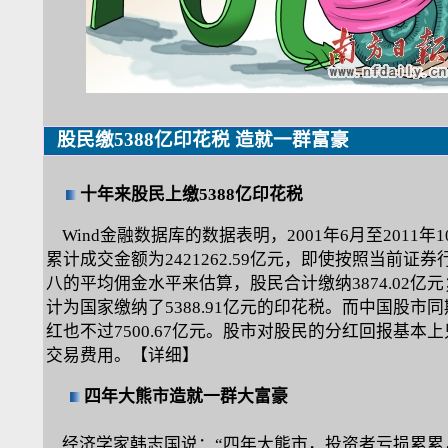
股民缴5388亿印花税 造就一群富豪
十年来股民上缴5388亿印花税
Wind金融数据库的数据表明，2001年6月至2011年
累计成交金额为2421262.59亿元，即使按照当前证
八的平均佣金水平来估算，股民合计缴纳3874.02亿
计为国家缴纳了5388.91亿元的印花税。而中国股市
红也不过7500.67亿元。股市对股民的分红回报基本
交易费用。
【详细】
四年大熊市造就一群大富豪
经济学家韩志国说：“四年大熊市，投资者亏损累累