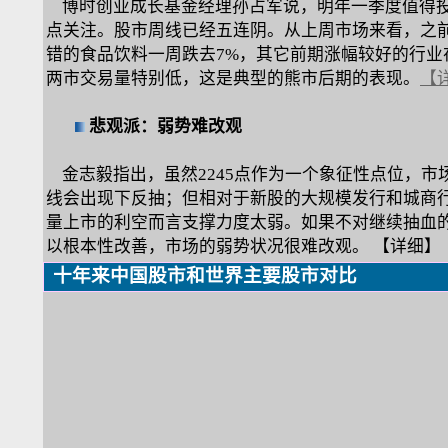
博时创业成长基金经理孙占军说，明年一季度值得
点关注。股市周线已经五连阴。从上周市场来看，之
错的食品饮料一周跌去7%，其它前期涨幅较好的行业
两市交易量特别低，这是典型的熊市后期的表现。
【
悲观派：弱势难改观
金志毅指出，虽然2245点作为一个象征性点位，市
线会出现下反抽；但相对于新股的大规模发行和城商
量上市的利空而言支撑力度太弱。如果不对继续抽血
以根本性改善，市场的弱势状况很难改观。
【详细】
十年来
中国股市和世界主要股市对比