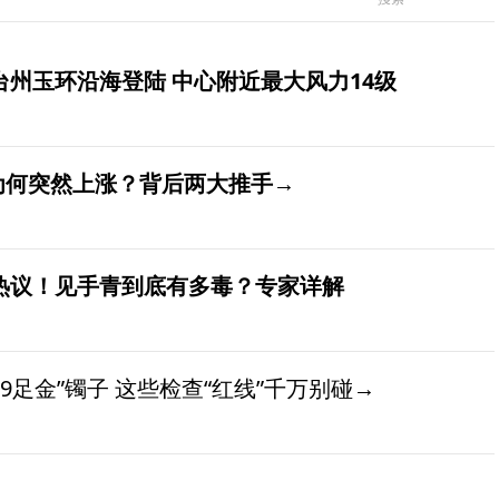
台州玉环沿海登陆 中心附近最大风力14级
价为何突然上涨？背后两大推手→
发热议！见手青到底有多毒？专家详解
9足金”镯子 这些检查“红线”千万别碰→