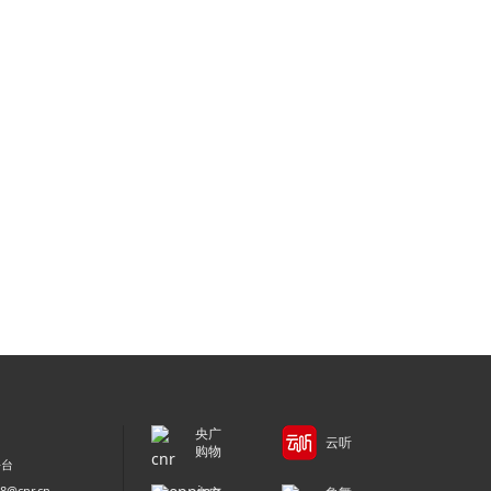
央广
云听
购物
平台
@cnr.cn