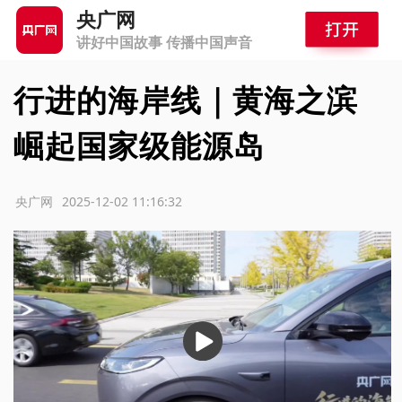
央广网
讲好中国故事 传播中国声音
行进的海岸线｜黄海之滨
崛起国家级能源岛
源：央广网
2025-12-02 11:16:32
播
放