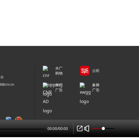
央广
云听
购物
平台
@cnr.cn
央广
象舞
广告
广告
00:00
/
00:00