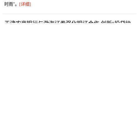
时雨”。
[详细]
天津农商银行与渤海证券强化银证合作 创新“投贷协
作”新模式
天津农商银行与渤海证券强化银证合作，为实体经济发展提供有力的
金融支撑。
[详细]
天津农商银行“老字号”风险防控体系的四重密码
天津农商银行75载的稳健发展，探寻其“行稳致远”的密码，一套“四
重”风险防控体系跃然眼前。
[详细]
多方协同筑屏障 天津农商银行守护“银发族”金融安全
9月18日，天津农商银行联动北辰区财政局、反诈中心、社保局及北
辰区老年大学，共同开展“反诈宣传”主题日活动。
[详细]