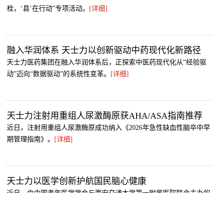
栓，‘县’在行动”专项活动。
[详细]
融入华润体系 天士力以创新驱动中药现代化新路径
天士力医药集团在融入华润体系后，正探索中医药现代化从“经验驱
动”迈向“数据驱动”的系统性变革。
[详细]
天士力注射用重组人尿激酶原获AHA/ASA指南推荐
近日，注射用重组人尿激酶原成功纳入《2026年急性缺血性脑卒中早
期管理指南》。
[详细]
天士力以医学创新护航国民脑心健康
近日，由中国老年医学学会与西安交通大学第一附属医院联合主办的
“卒中减残脑心健康行动计划西北学术交流会暨科研启动会”在西安顺
利召开。
[详细]