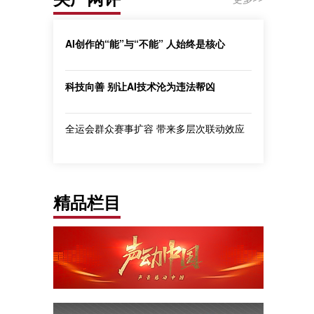
AI创作的“能”与“不能” 人始终是核心
科技向善 别让AI技术沦为违法帮凶
全运会群众赛事扩容 带来多层次联动效应
精品栏目