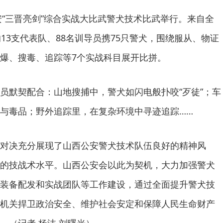
公安“三晋亮剑”综合实战大比武警犬技术比武举行。来自全
13支代表队、88名训导员携75只警犬，围绕服从、物证
爆、搜毒、追踪等7个实战科目展开比拼。
员默契配合：山地搜捕中，警犬如闪电般扑咬“歹徒”；车
与毒品；野外追踪里，在复杂环境中寻迹追踪……
对决充分展现了山西公安警犬技术队伍良好的精神风
的技战术水平。山西公安会以此为契机，大力加强警犬
装备配发和实战团队等工作建设，通过全面提升警犬技
机关捍卫政治安全、维护社会安定和保障人民生命财产
。（记者 杨沫 刘曙光）