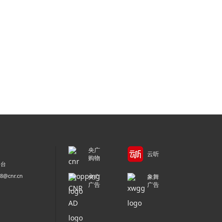
央广
云听
购物
平台
@cnr.cn
央广
象舞
广告
广告