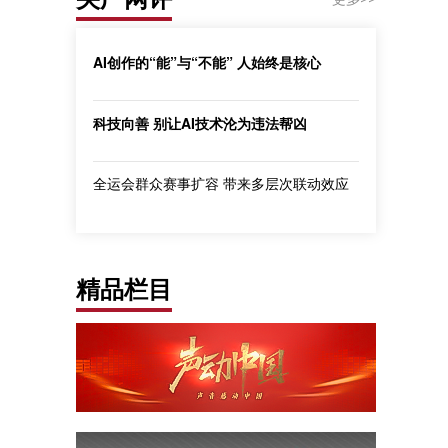
AI创作的“能”与“不能” 人始终是核心
科技向善 别让AI技术沦为违法帮凶
全运会群众赛事扩容 带来多层次联动效应
精品栏目