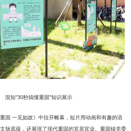
混知“30秒搞懂重固”知识展示
重固 一见如故》中拉开帷幕，短片用动画和有趣的语
文脉底蕴，还展现了现代重固的宜居宜业。重固镇党委