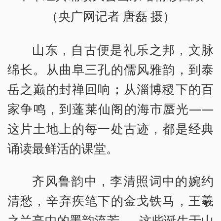
（央广网记者 唐磊 摄）
山东，自古便是礼乐之邦，文脉
绵长。从曲阜三孔的儒风雅韵，到泰
岳之巅的封禅回响；从淄博稷下的百
家争鸣，到蓬莱仙阁的海市蜃光——
这片土地上的每一处古迹，都是经典
诵读最鲜活的课堂。
齐风鲁韵中，李清照词中的婉约
清愁，辛弃疾笔下的金戈铁马，王羲
之兰亭中的墨韵流芳……这些诞生于山