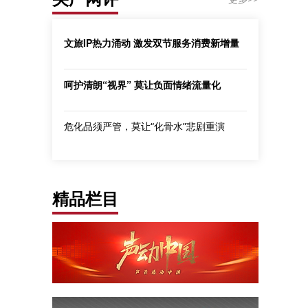
文旅IP热力涌动 激发双节服务消费新增量
呵护清朗“视界” 莫让负面情绪流量化
危化品须严管，莫让“化骨水”悲剧重演
精品栏目