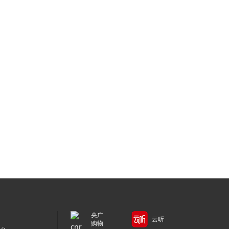
央广
云听
购物