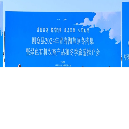
高原入冬文旅热 刚察县举行青海湖草原冬肉集