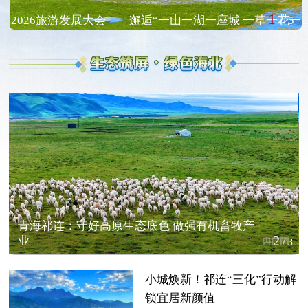
1
/
2026旅游发展大会——邂逅“一山一湖一座城 一草一花一
5
首歌”
青海祁连：守好高原生态底色 做强有机畜牧产
2
业
/
3
小城焕新！祁连“三化”行动解
锁宜居新颜值