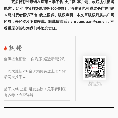
更多精彩资讯请在应用市场下载“央广网”客户端。欢迎提供新闻
线索，24小时报料热线400-800-0088；消费者也可通过央广网“啄
木鸟消费者投诉平台”线上投诉。版权声明：本文章版权归属央广网
所有，未经授权不得转载。转载请联系：cnrbanquan@cnr.cn，不
尊重原创的行为我们将追究责任。
台风橙色预警！“白海豚”逼近浙闽沿海
一周大涨超7% 金价为何突然上涨？背
后两大推手→
长按二维码
关注精彩内容
菌子火锅“上锁”引发热议！见手青到底
有多毒？专家详解