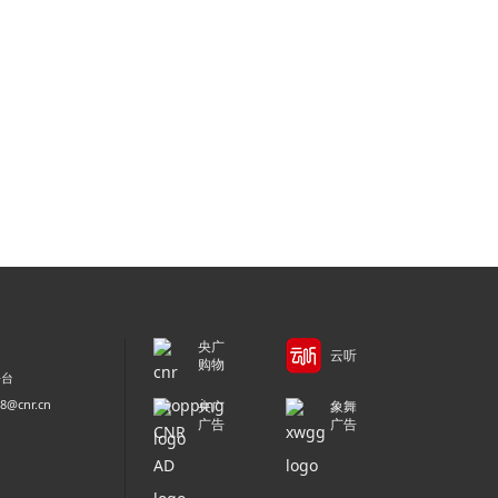
央广
云听
购物
平台
@cnr.cn
央广
象舞
广告
广告