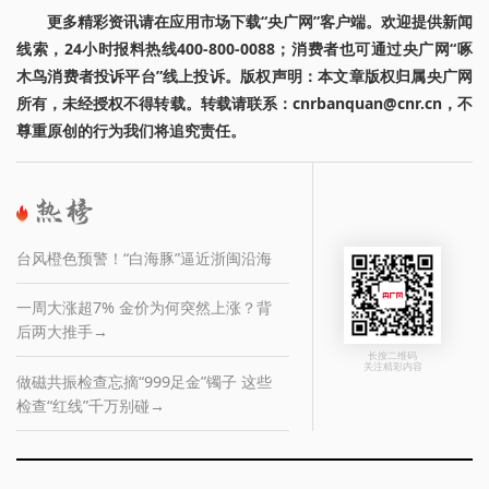
更多精彩资讯请在应用市场下载“央广网”客户端。欢迎提供新闻
线索，24小时报料热线400-800-0088；消费者也可通过央广网“啄
木鸟消费者投诉平台”线上投诉。版权声明：本文章版权归属央广网
所有，未经授权不得转载。转载请联系：cnrbanquan@cnr.cn，不
尊重原创的行为我们将追究责任。
台风橙色预警！“白海豚”逼近浙闽沿海
一周大涨超7% 金价为何突然上涨？背
后两大推手→
长按二维码
关注精彩内容
做磁共振检查忘摘“999足金”镯子 这些
检查“红线”千万别碰→