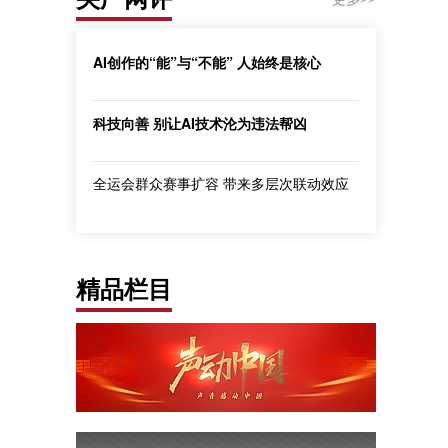
AI创作的“能”与“不能” 人始终是核心
科技向善 别让AI技术沦为违法帮凶
全运会群众赛事扩容 带来多层次联动效应
精品栏目