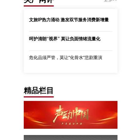
文旅IP热力涌动 激发双节服务消费新增量
呵护清朗“视界” 莫让负面情绪流量化
危化品须严管，莫让“化骨水”悲剧重演
精品栏目