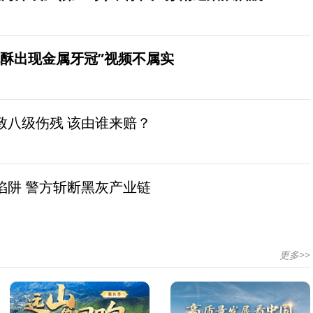
桃酥出现金属牙冠”视频不属实
致八级伤残 该由谁来赔？
陷阱 警方斩断黑灰产业链
更多>>