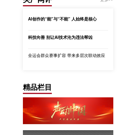
AI创作的“能”与“不能” 人始终是核心
科技向善 别让AI技术沦为违法帮凶
全运会群众赛事扩容 带来多层次联动效应
精品栏目