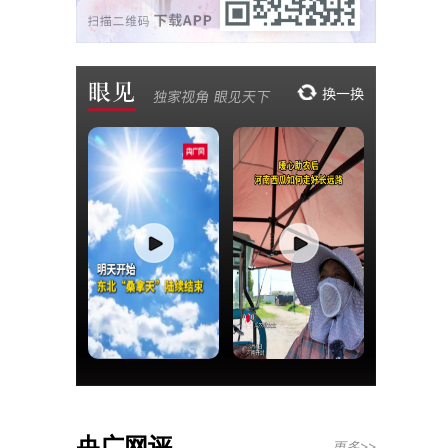
央广网评
更多>>