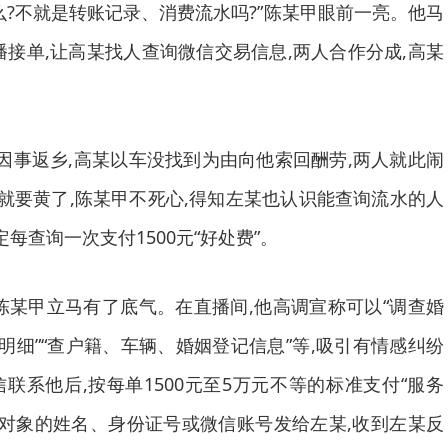
不就是转账记录、消费流水吗?”陈某甲眼前一亮。他马
播接单,让高某找人查询微信交易信息,两人合作分成,高某
事返乡,高某以车没找到为由向他索回酬劳,两人就此闹
看就要黄了,陈某甲不死心,得知左某也认识能查询流水的人
定每查询一次支付1500元“好处费”。
某甲立马有了底气。在直播间,他高调宣称可以“调查婚
明细”“查户籍、车辆、婚姻登记信息”等,吸引有情感纠纷
联系他后,按每单1500元至5万元不等的标准支付“服务
查对象的姓名、身份证号或微信账号发给左某,收到左某反