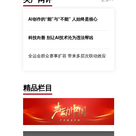
AI创作的“能”与“不能” 人始终是核心
科技向善 别让AI技术沦为违法帮凶
全运会群众赛事扩容 带来多层次联动效应
精品栏目