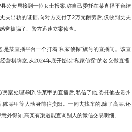
宁县公安局接到一位女士报案,称自己委托在某直播平台结
询丈夫出轨的证据,向对方支付了2万元酬劳后,仅收到丈夫
息,感觉被骗了。警方迅速立案侦查。
是某直播平台一个打着“私家侦探”旗号的直播间。该直
营棋牌室,从2024年底开始以“私家侦探”的名义做直播,
(另案处理)刷到陈某甲的直播后,私信了他,委托他去贵州
,陈某甲等人动身前往贵阳。一同去找车的,除了高某,还
甲意外得知,高某有渠道能查询别人的微信交易明细。