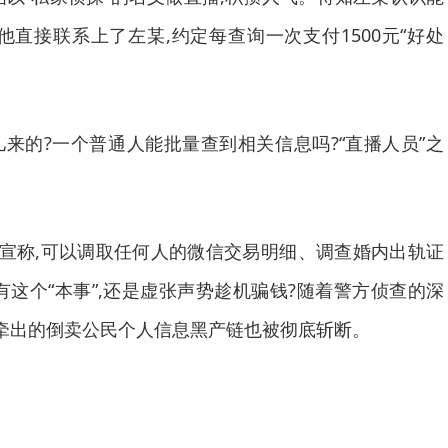
他直接联系上了左某,约定每查询一次支付1500元“好处
的?一个普通人能批量查到相关信息吗?“直播人员”之
宣称,可以调取任何人的微信交易明细、调查婚内出轨证
有这个“本事”,还是虚张声势趁机骗钱?随着警方侦查的深
播牵出的倒卖公民个人信息黑产链也被彻底斩断。