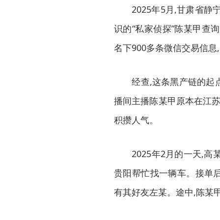
2025年5月,甘肃省静
识的“私家侦探”陈某甲查
名下900多条微信交易信
经查,这条黑产链的起点,
播间主播陈某甲原本在江苏经
积攒人气。
2025年2月的一天,高某
贵阳帮忙找一辆车。接单后
有其好友左某。途中,陈某