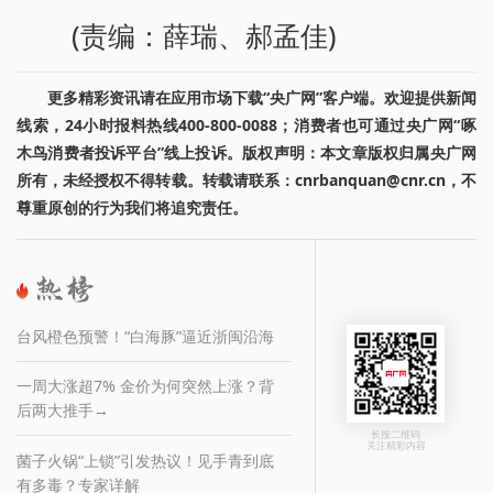
(责编：薛瑞、郝孟佳)
更多精彩资讯请在应用市场下载“央广网”客户端。欢迎提供新闻
线索，24小时报料热线400-800-0088；消费者也可通过央广网“啄
木鸟消费者投诉平台”线上投诉。版权声明：本文章版权归属央广网
所有，未经授权不得转载。转载请联系：cnrbanquan@cnr.cn，不
尊重原创的行为我们将追究责任。
台风橙色预警！“白海豚”逼近浙闽沿海
一周大涨超7% 金价为何突然上涨？背
后两大推手→
长按二维码
关注精彩内容
菌子火锅“上锁”引发热议！见手青到底
有多毒？专家详解