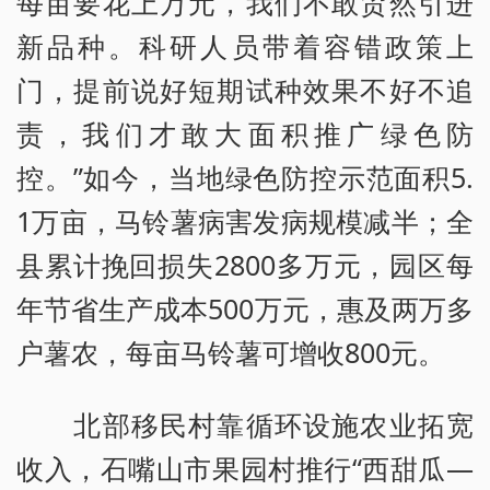
每亩要花上万元，我们不敢贸然引进
新品种。科研人员带着容错政策上
门，提前说好短期试种效果不好不追
责，我们才敢大面积推广绿色防
控。”如今，当地绿色防控示范面积5.
1万亩，马铃薯病害发病规模减半；全
县累计挽回损失2800多万元，园区每
年节省生产成本500万元，惠及两万多
户薯农，每亩马铃薯可增收800元。
北部移民村靠循环设施农业拓宽
收入，石嘴山市果园村推行“西甜瓜—