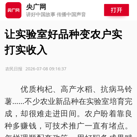
央广网
讲好中国故事 传播中国声音
让实验室好品种变农户实
打实收入
源：农民日报
2026-07-08 09:16:37
优质枸杞、高产水稻、抗病马铃
薯……不少农业新品种在实验室培育完
成，却很难走进田间。农户盼着靠良
种多赚钱，可技术推广一直有堵点。