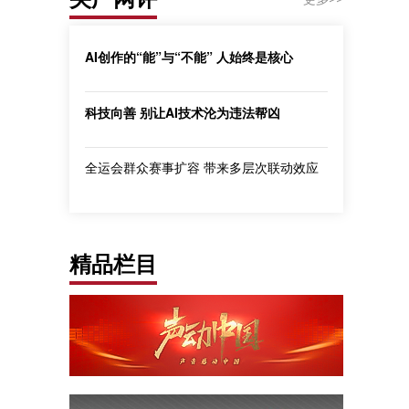
AI创作的“能”与“不能” 人始终是核心
科技向善 别让AI技术沦为违法帮凶
全运会群众赛事扩容 带来多层次联动效应
精品栏目